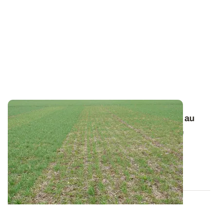
Orge de printemps - Fertilisation localisée au
semis
: limiter les risques de phytotoxicité
Localiser l’engrais au semis peut engendrer des
phénomènes de toxicité, ou « brûlures »...
02 MARS 2016