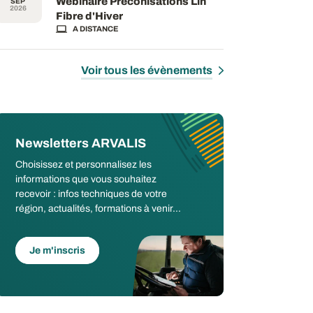
Webinaire Préconisations Lin
SEP
2026
Fibre d'Hiver
A DISTANCE
Voir tous les évènements
Newsletters ARVALIS
Choisissez et personnalisez les
informations que vous souhaitez
recevoir : infos techniques de votre
région, actualités, formations à venir...
Je m'inscris