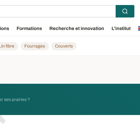
ions
Formations
Recherche et innovation
L'institut
Lin fibre
Fourrages
Couverts
r ses prairies ?