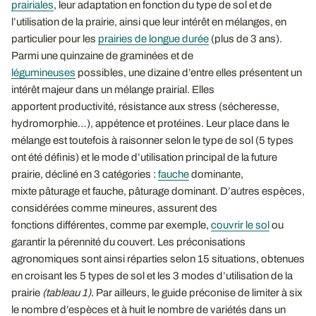
prairiales
, leur adaptation en fonction du type de sol et de
l’utilisation de la prairie, ainsi que leur intérêt en mélanges, en
particulier pour les
prairies de longue durée
(plus de 3 ans).
Parmi une quinzaine de graminées et de
légumineuses
possibles, une dizaine d’entre elles présentent un
intérêt majeur dans un mélange prairial. Elles
apportent productivité, résistance aux stress (sécheresse,
hydromorphie…), appétence et protéines. Leur place dans le
mélange est toutefois à raisonner selon le type de sol (5 types
ont été définis) et le mode d’utilisation principal de la future
prairie, décliné en 3 catégories :
fauche
dominante,
mixte pâturage et fauche, pâturage dominant. D’autres espèces,
considérées comme mineures, assurent des
fonctions différentes, comme par exemple,
couvrir le sol
ou
garantir la pérennité du couvert. Les préconisations
agronomiques sont ainsi réparties selon 15 situations, obtenues
en croisant les 5 types de sol et les 3 modes d’utilisation de la
prairie
(tableau 1)
. Par ailleurs, le guide préconise de limiter à six
le nombre d’espèces et à huit le nombre de variétés dans un