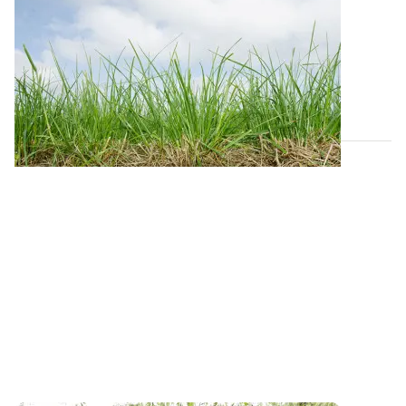
Prairies
: soigner l’implantation pour une
installation rapide
Un itinéraire cultural soigné et le respect des dates
optimales de semis sont...
28 JUILL. 2026