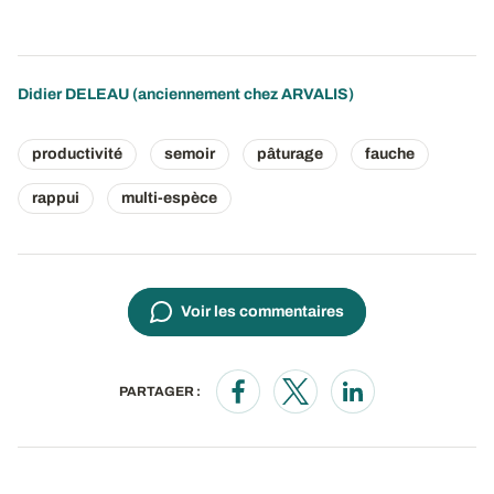
Didier DELEAU (anciennement chez ARVALIS)
productivité
semoir
pâturage
fauche
rappui
multi-espèce
Voir les commentaires
PARTAGER :
Opens in a new window
Opens in a new window
Opens in a new wi