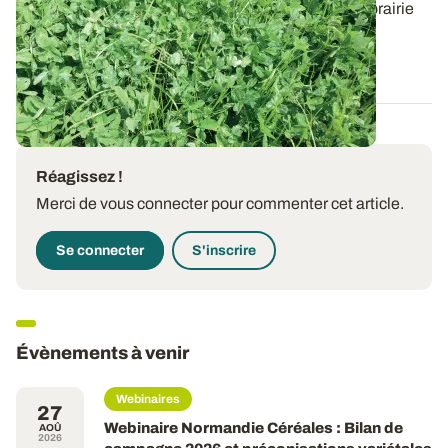
Bien choisir les espèces et variétés composant sa prairie
est un préalable indispensable à...
13 JUILL. 2026
Réagissez !
Merci de vous connecter pour commenter cet article.
Se connecter
S'inscrire
Évènements à venir
Webinaires
27
Webinaire Normandie Céréales : Bilan de
AOÛ
2026