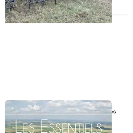
04 SEPT. 2014
Les Essentiels d'ARVALIS - Faut-il aérer ses
prairies ?
Les essais menés par ARVALIS sur sa station