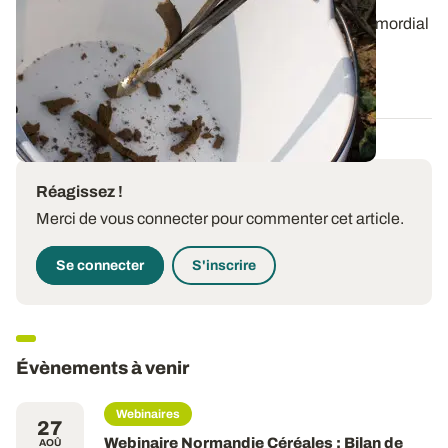
Mesurer les reliquats azotés en sortie d'hiver est primordial
afin d'ajuster au mieux le...
18 JANV. 2024
Réagissez !
Merci de vous connecter pour commenter cet article.
Se connecter
S'inscrire
Évènements à venir
Webinaires
27
Webinaire Normandie Céréales : Bilan de
AOÛ