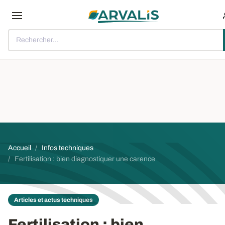
Aller au contenu principal
Rechercher...
Fil d'Ariane
Accueil
Infos techniques
Fertilisation : bien diagnostiquer une carence
Articles et actus techniques
Fertilisation : bien