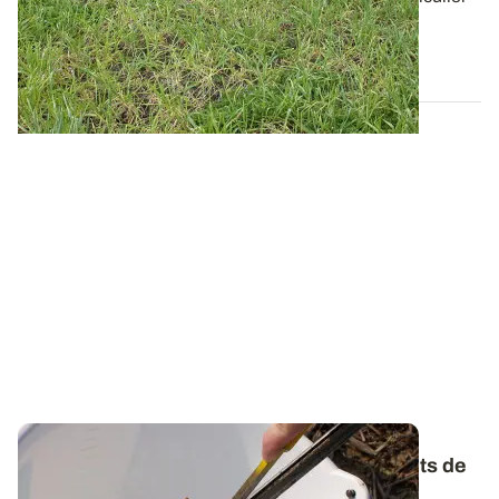
dans les terres légères...
12 MARS 2020
Reliquats azotés
: soigner les prélèvements de
terre