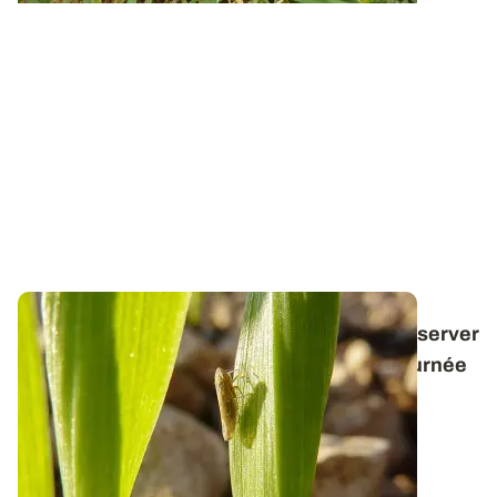
Ravageurs d'automne - Cicadelles : les observer
pendant la période la plus chaude de la journée
Les cicadelles de l’espèce
Psammotettix
alienus
transmettent les virus de la maladie des...
14 NOV. 2025