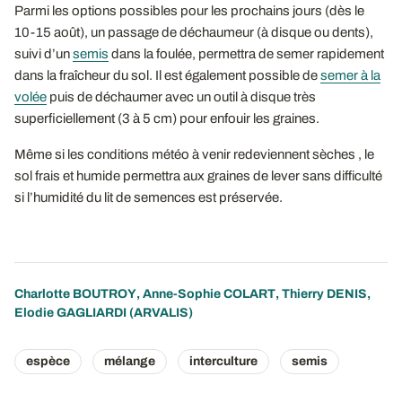
Parmi les options possibles pour les prochains jours (dès le
10-15 août), un passage de déchaumeur (à disque ou dents),
suivi d’un
semis
dans la foulée, permettra de semer rapidement
dans la fraîcheur du sol. Il est également possible de
semer à la
volée
puis de déchaumer avec un outil à disque très
superficiellement (3 à 5 cm) pour enfouir les graines.
Même si les conditions météo à venir redeviennent sèches , le
sol frais et humide permettra aux graines de lever sans difficulté
si l’humidité du lit de semences est préservée.
Charlotte BOUTROY
,
Anne-Sophie COLART
,
Thierry DENIS
,
Elodie GAGLIARDI
(ARVALIS)
espèce
mélange
interculture
semis