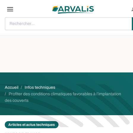
Aller au contenu principal
Rechercher...
Fil d'Ariane
Accueil
Infos techniques
Profiter des conditions climatiques favorables à l’implantation
des couverts
Articles et actus techniques