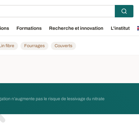
ions
Formations
Recherche et innovation
L'institut
Lin fibre
Fourrages
Couverts
rrigation n’augmente pas le risque de lessivage du nitrate