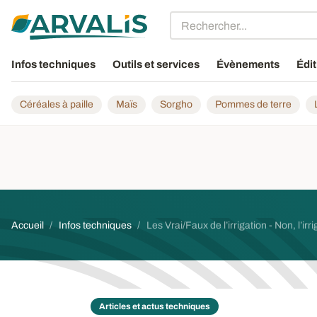
Aller au contenu principal
Infos techniques
Outils et services
Évènements
Édit
Céréales à paille
Maïs
Sorgho
Pommes de terre
Fil d'Ariane
Accueil
Infos techniques
Les Vrai/Faux de l’irrigation - Non, l’i
Articles et actus techniques