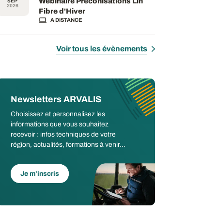
Webinaire Préconisations Lin
SEP
2026
Fibre d'Hiver
A DISTANCE
Voir tous les évènements
Newsletters ARVALIS
Choisissez et personnalisez les
informations que vous souhaitez
recevoir : infos techniques de votre
région, actualités, formations à venir...
Je m'inscris