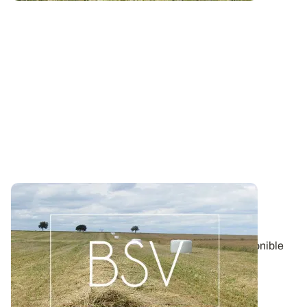
Bulletin de santé du Végétal - Lorraine :
Pommes de terre
Aujourd'hui, le BSV Pommes de terre n°17 est disponible
pour la région LORRAINE.
06 AOÛT 2026