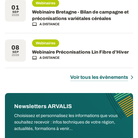
Webinaires
01
Webinaire Bretagne - Bilan de campagne et
SEP
2026
préconisations variétales céréales
A DISTANCE
Webinaires
08
Webinaire Préconisations Lin Fibre d'Hiver
SEP
2026
A DISTANCE
Voir tous les évènements
Newsletters ARVALIS
Choisissez et personnalisez les informations que vous
souhaitez recevoir : infos techniques de votre région,
actualités, formations à venir...