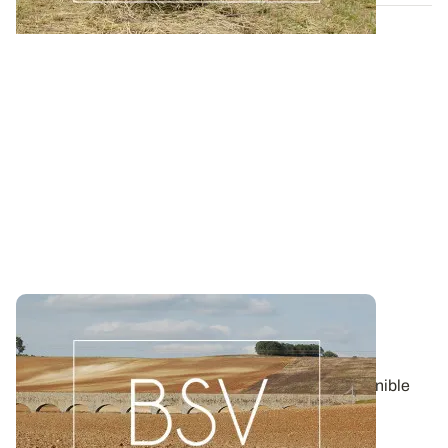
Bulletin de santé du Végétal - Bourgogne-
Franche-Comté : Grandes Cultures
Aujourd'hui, le BSV Grandes Cultures n°8 est disponible
pour la région BOURGOGNE-FRANCHE...
06 AOÛT 2026