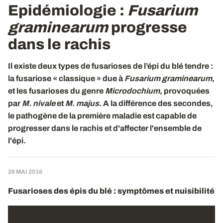
Epidémiologie :
Fusarium
graminearum
progresse
dans le rachis
Il existe deux types de fusarioses de l’épi du blé tendre :
la fusariose « classique » due à
Fusarium graminearum
,
et les fusarioses du genre
Microdochium
, provoquées
par
M. nivale
et
M. majus
. A la différence des secondes,
le pathogène de la première maladie est capable de
progresser dans le rachis et d'affecter l'ensemble de
l'épi.
26 MAI 2016
Fusarioses des épis du blé : symptômes et nuisibilité