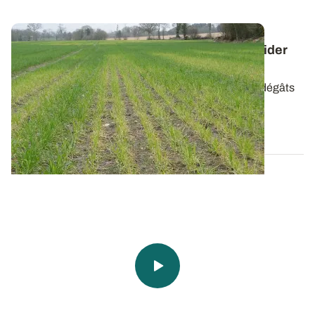
Accidents des cultures : des fiches pour aider
au diagnostic
Carence en manganèse, attaque de la septoriose, dégâts
de cécidomyies oranges...
20 DÉC. 2012