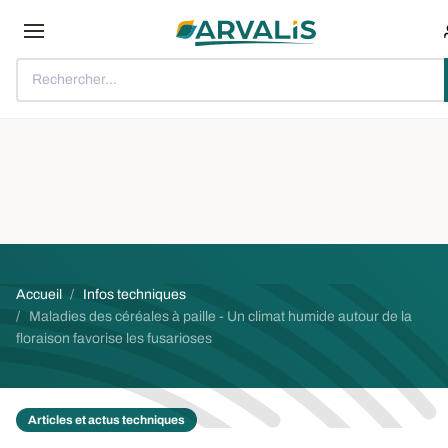
Aller au contenu principal
Rechercher...
Fil d'Ariane
Accueil
Infos techniques
Maladies des céréales à paille - Un climat humide autour de la
floraison favorise les fusarioses
Articles et actus techniques