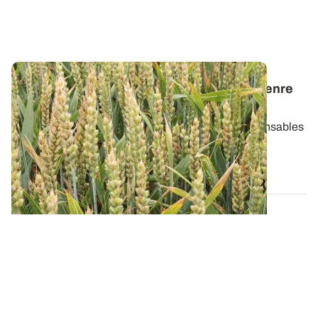
Fusarioses de l'épi du blé : distinguer le genre
Fusarium de
Microdochium
Distinguer ces deux genres de champignons responsables
de fusarioses n’est pas un exercice...
02 JUIN 2016