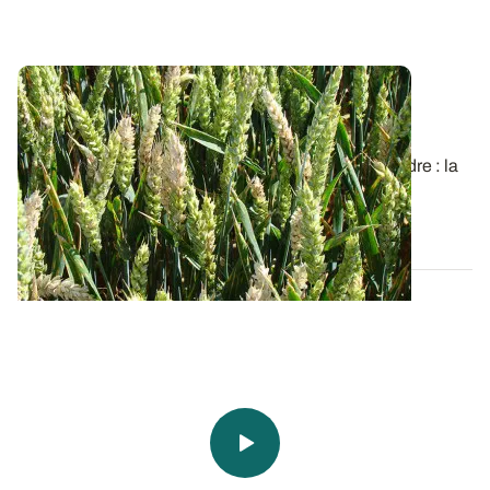
Epidémiologie :
Fusarium graminearum
progresse dans le rachis
Il existe deux types de fusarioses de l’épi du blé tendre : la
fusariose « classique » due...
26 MAI 2016