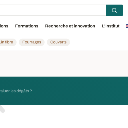
ions
Formations
Recherche et innovation
L'institut
Lin fibre
Fourrages
Couverts
aluer les dégâts ?