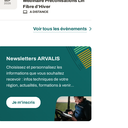
Webinaire Préconisations Lin
SEP
2026
Fibre d'Hiver
A DISTANCE
Voir tous les évènements
Newsletters ARVALIS
Choisissez et personnalisez les
informations que vous souhaitez
recevoir : infos techniques de votre
région, actualités, formations à venir...
Je m'inscris