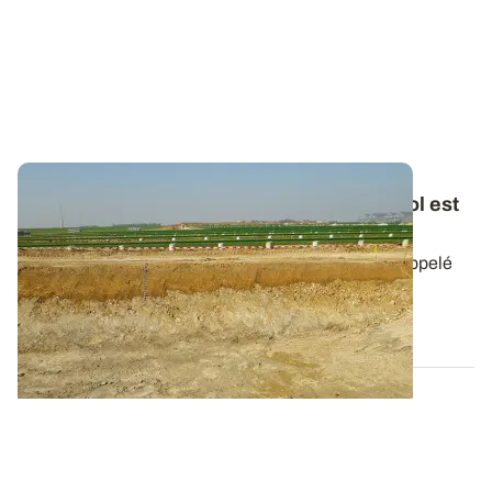
RFU
vs
RU : seule une partie de l’eau du sol est
facilement exploitée par les plantes
Le stock d’eau du sol utilisable par les plantes est appelé
réservoir utilisable en eau -...
30 AVR. 2026