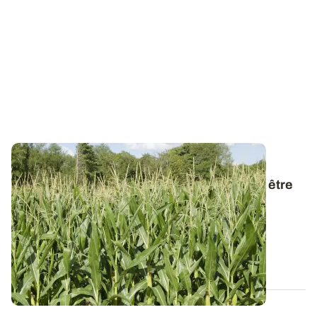
POITOU-CHARENTES
Canicule et maïs : la météo de mi-juillet va être
déterminante
Les maïs les plus précoces ont déjà atteint le stade
sensible de la floraison. Face à la...
02 JUILL. 2026