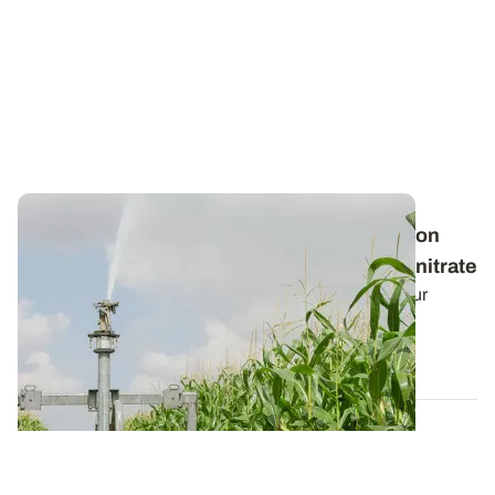
Les Vrai/Faux de l’irrigation - Non, l’irrigation
n’augmente pas le risque de lessivage du nitrate
L’irrigation est souvent jugée à tort comme un facteur
aggravant les risques d...
19 JUILL. 2018