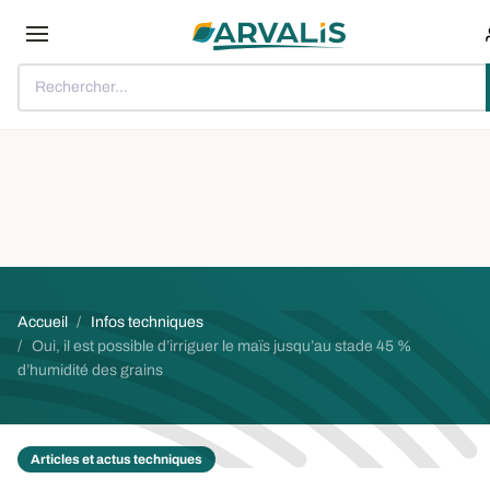
Aller au contenu principal
Rechercher...
Fil d'Ariane
Accueil
Infos techniques
Oui, il est possible d’irriguer le maïs jusqu’au stade 45 %
d’humidité des grains
Articles et actus techniques