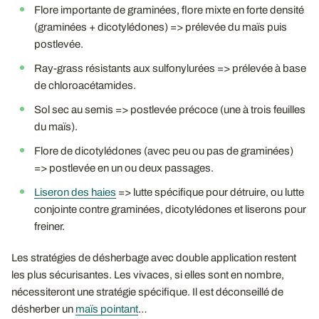
Flore importante de graminées, flore mixte en forte densité
(graminées + dicotylédones) => prélevée du maïs puis
postlevée.
Ray-grass résistants aux sulfonylurées => prélevée à base
de chloroacétamides.
Sol sec au semis => postlevée précoce (une à trois feuilles
du maïs).
Flore de dicotylédones (avec peu ou pas de graminées)
=> postlevée en un ou deux passages.
Liseron des haies
=> lutte spécifique pour détruire, ou lutte
conjointe contre graminées, dicotylédones et liserons pour
freiner.
Les stratégies de désherbage avec double application restent
les plus sécurisantes. Les vivaces, si elles sont en nombre,
nécessiteront une stratégie spécifique. Il est déconseillé de
désherber un
maïs pointant
…