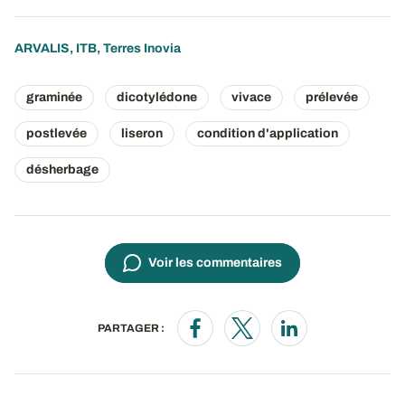
ARVALIS, ITB, Terres Inovia
graminée
dicotylédone
vivace
prélevée
postlevée
liseron
condition d'application
désherbage
Voir les commentaires
PARTAGER :
Opens in a new window
Opens in a new window
Opens in a new wi