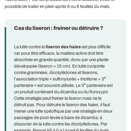
possible de traiter en plein après 6 ou 8 feuilles du maïs.
Cas du liseron : freiner ou détruire ?
La lutte contre le
liseron des haies
est plus difficile
car pour être efficace, la matière active doit être
absorbée en grande quantité, donc par une plante
développée (liseron > 15 cm). En lutte conjointe
contre graminées, dicotylédones et liserons,
e
l’association triple « sulfonylurée + tricétone + 3
e
partenaire » est souvent utilisée. Le 3
partenaire est
un produit contenant du dicamba ou du fluroxypir.
Cette stratégie peut freiner le liseron mais ne le
détruit pas. Pour détruire le liseron des haies, il faut
mener une lutte spécifique par une stratégie en deux
passages de post-levée à base de dicamba, à
dissocier de la lutte contre les dicotylédones. Par
exemple, Banvel 4S à 0,4 l avant 6 feuilles du maïs