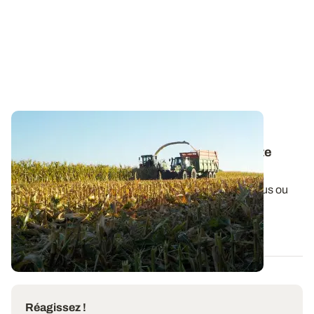
BRETAGNE
Maïs : quelques repères pour affiner la date
d’ensilage
Les maïs bretons subissent des stress hydriques plus ou
moins intenses, créant énormément...
06 AOÛT 2026
Réagissez !