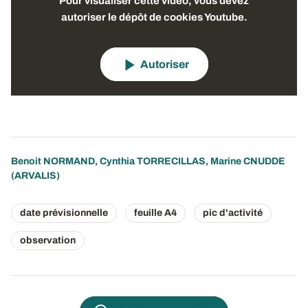
Pour visualiser cette vidéo, vous devez
autoriser le dépôt de cookies Youtube.
Autoriser
Benoit NORMAND
,
Cynthia TORRECILLAS
,
Marine CNUDDE
(ARVALIS)
date prévisionnelle
feuille A4
pic d'activité
observation