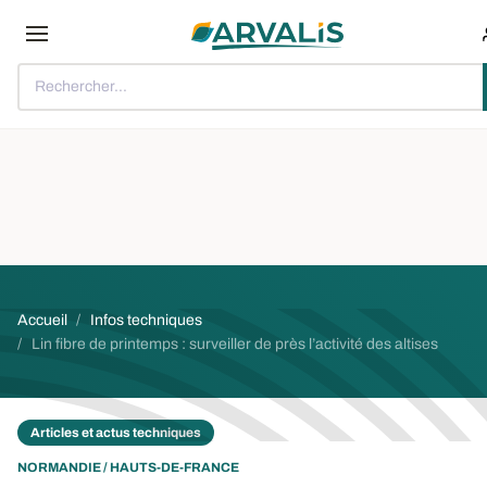
Aller au contenu principal
Rechercher...
Fil d'Ariane
Accueil
Infos techniques
Lin fibre de printemps : surveiller de près l’activité des altises
Articles et actus techniques
NORMANDIE / HAUTS-DE-FRANCE