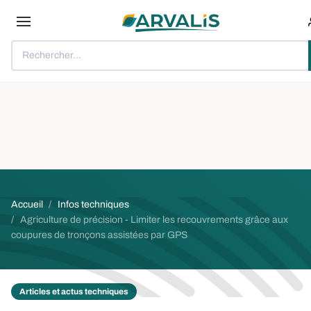
Aller au contenu principal
Rechercher...
Fil d'Ariane
Accueil
Infos techniques
Agriculture de précision - Limiter les recouvrements grâce aux
coupures de tronçons assistées par GPS
Articles et actus techniques