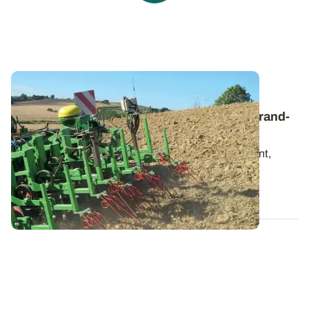
Numérique et agriculture
: découvrez les
résultats de trois ans d’essais en région Grand-
Est
Gestion des couverts permanents, pâturage tournant,
précision GPS, désherbage ciblé...
27 AVR. 2023