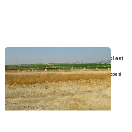
RFU
vs
RU : seule une partie de l’eau du sol est
facilement exploitée par les plantes
Le stock d’eau du sol utilisable par les plantes est appelé
réservoir utilisable en eau -...
30 AVR. 2026