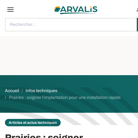
Aller au contenu principal
Rechercher...
Fil d'Ariane
Accueil
Infos techniques
Prairies : soigner l’implantation pour une installation rapide
Articles et actus techniques
Prairies
: soigner