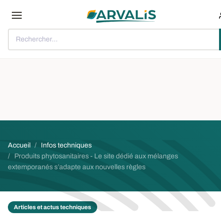
Aller au contenu principal
Rechercher...
Fil d'Ariane
Accueil
Infos techniques
Produits phytosanitaires - Le site dédié aux mélanges
extemporanés s’adapte aux nouvelles règles
Articles et actus techniques