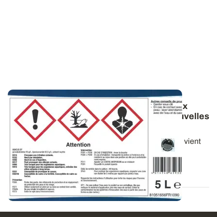
Produits phytosanitaires - Le site dédié aux
mélanges extemporanés s’adapte aux nouvelles
règles
L’outil « Mélanges » d’ARVALIS – Institut du végétal vient
d’être mis à jour avec les...
02 JUIN 2016