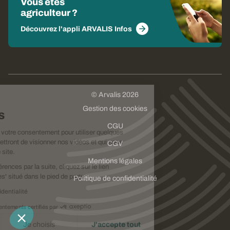
Vous êtes
agriculteur ?
Découvrez l'appli ARVALIS Infos
© Arvalis 2026
Choisissez
Gestion des cookies
vos cookies
CGU
Nous avons besoin de votre consentement pour utiliser quelques
cookies qui vous permettront de visionner nos vidéos et qui nous
CGV
aideront à améliorer ce site.
Mentions légales
Pour modifier vos préférences par la suite, cliquez sur le lien
'Préférences de cookies' situé dans le pied de page.
Politique de confidentialité
Lire la politique de confidentialité
Consentements certifiés par
Je refuse
Je choisis
J'accepte tout