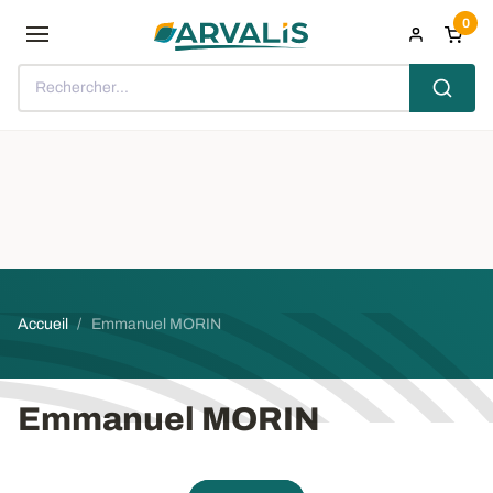
Aller au contenu principal
0
Rechercher...
Fil d'Ariane
Accueil
Emmanuel MORIN
Emmanuel MORIN