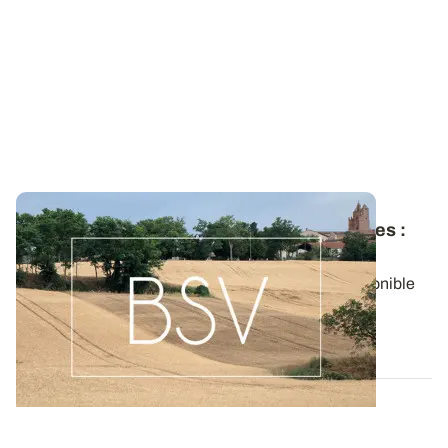
Bulletin de santé du Végétal - Midi-Pyrénées
:
Grandes cultures
Aujourd'hui, le BSV Grandes cultures n°35 est disponible
pour la zone MIDI-PYRENEES.
06 AOÛT 2026