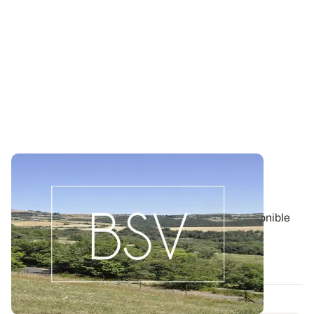
Bulletin de santé du Végétal - Limousin :
Grandes cultures
Aujourd'hui, le BSV Grandes cultures n°21 est disponible
pour la zone LIMOUSIN.
05 AOÛT 2026