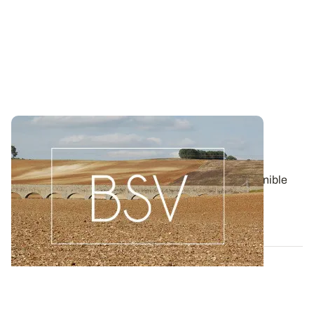
Bulletin de santé du Végétal - Bourgogne-
Franche-Comté : Grandes Cultures
Aujourd'hui, le BSV Grandes Cultures n°8 est disponible
pour la région BOURGOGNE-FRANCHE...
06 AOÛT 2026