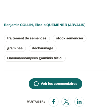
Benjamin COLLIN
,
Elodie QUEMENER
(ARVALIS)
traitement de semences
stock semencier
graminée
déchaumage
Gaeumannomyces graminis tritici
Voir les commentaires
PARTAGER :
Opens in a new window
Opens in a new window
Opens in a new wi