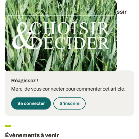
Conduite du triticale : des guides pour réussir
ses interventions au printemps 2026
Retrouvez toutes les préconisations en matière de
protection du triticale contre les...
12 DÉC. 2025
Réagissez !
Merci de vous connecter pour commenter cet article.
Se connecter
S'inscrire
Évènements à venir