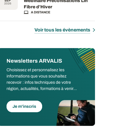
Webinaire Préconisations Lin
SEP
2026
Fibre d'Hiver
A DISTANCE
Voir tous les évènements
Newsletters ARVALIS
Choisissez et personnalisez les
informations que vous souhaitez
recevoir : infos techniques de votre
région, actualités, formations à venir...
Je m'inscris