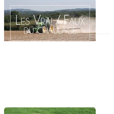
Les Vrai / Faux du chaulage
La chasse aux idées reçues sur le raisonnement du
chaulage est ouverte ! Découvrez une...
07 AOÛT 2026