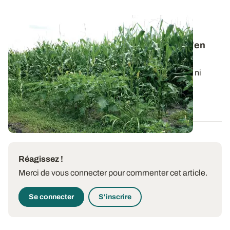
ALSACE
Daturas en fleur dans le maïs : comment s'en
débarrasser au plus vite ?
Il n’est plus possible d’intervenir ni mécaniquement ni
chimiquement sur la flore...
24 JUILL. 2025
Réagissez !
Merci de vous connecter pour commenter cet article.
Se connecter
S'inscrire