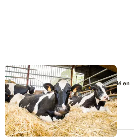
DÉFICIT FOURRAGER
Comment limiter l'utilisation de paille de blé en
litière ?
Les deux épisodes caniculaires ont contraint à
l’affouragement avant le début de l’été et...
02 JUILL. 2026