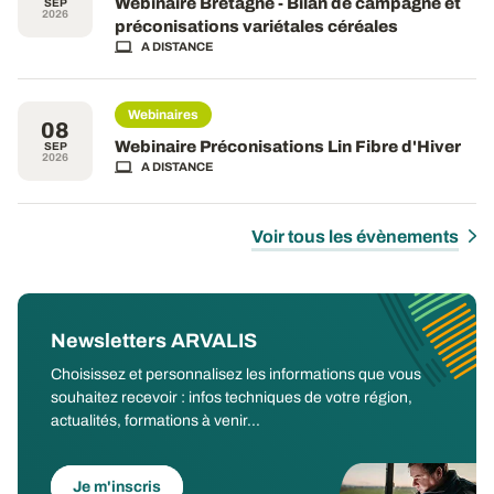
Webinaire Bretagne - Bilan de campagne et
SEP
2026
préconisations variétales céréales
A DISTANCE
Webinaires
08
Webinaire Préconisations Lin Fibre d'Hiver
SEP
2026
A DISTANCE
Voir tous les évènements
Newsletters ARVALIS
Choisissez et personnalisez les informations que vous
souhaitez recevoir : infos techniques de votre région,
actualités, formations à venir...
Je m'inscris