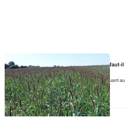
Moissons précoces et stocks fourragers : faut-il
en profiter pour cultiver une dérobée ?
La sécheresse se prolonge et l’inquiétude grandit quant au
potentiel de récolte espéré...
09 JUILL. 2026