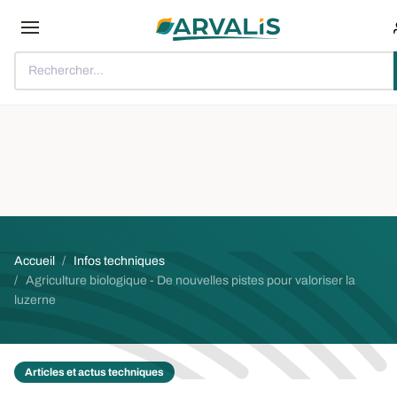
Aller au contenu principal
Rechercher...
Fil d'Ariane
Accueil
Infos techniques
Agriculture biologique - De nouvelles pistes pour valoriser la
luzerne
Articles et actus techniques