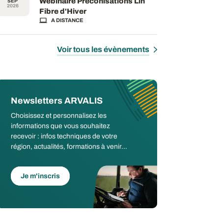
Webinaire Préconisations Lin
SEP
2026
Fibre d'Hiver
A DISTANCE
Voir tous les évènements
Newsletters ARVALIS
Choisissez et personnalisez les
informations que vous souhaitez
recevoir : infos techniques de votre
région, actualités, formations à venir...
Je m'inscris