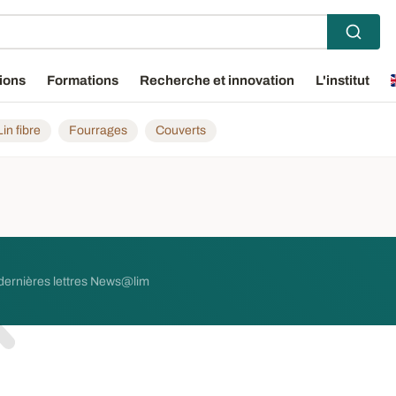
ions
Formations
Recherche et innovation
L'institut
Lin fibre
Fourrages
Couverts
 dernières lettres News@lim