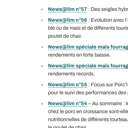
News@lim n°57
: Des seigles hybr
News@lim n°56
: Evolution avec l’
blé ou de maïs et de différents tour
poulet de chair.
News@lim spéciale maïs fourra
rendements en forte baisse.
News@lim spéciale maïs fourra
rendements records.
News@lim n°55
: Focus sur Porc’I
pour le suivi des performances des 
News@lim n°54
– Au sommaire : l
chez le porc en croissance sont-ell
nutritionnelles de différents tourtea
le poulet de chair.