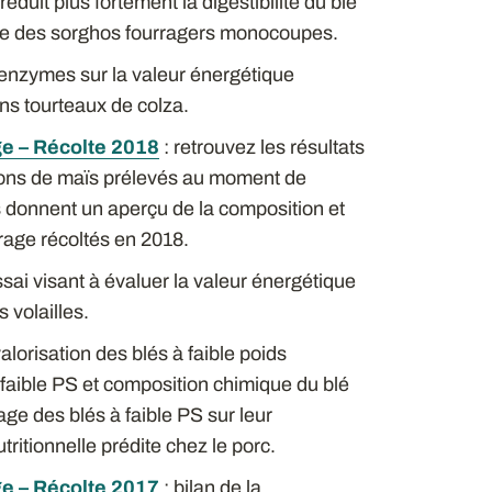
réduit plus fortement la digestibilité du blé
ire des sorghos fourragers monocoupes.
 d’enzymes sur la valeur énergétique
ns tourteaux de colza.
e – Récolte 2018
: retrouvez les résultats
lons de maïs prélevés au moment de
Ils donnent un aperçu de la composition et
rrage récoltés en 2018.
ssai visant à évaluer la valeur énergétique
 volailles.
lorisation des blés à faible poids
e faible PS et composition chimique du blé
yage des blés à faible PS sur leur
tritionnelle prédite chez le porc.
e – Récolte 2017
: bilan de la