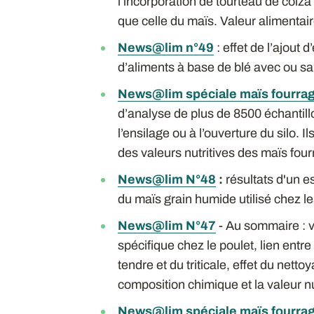
l’incorporation de tourteau de colza 
que celle du maïs. Valeur alimenta
News@lim n°49
: effet de l’ajout
d’aliments à base de blé avec ou sa
News@lim spéciale maïs fourrag
d’analyse de plus de 8500 échantil
l’ensilage ou à l’ouverture du silo. 
des valeurs nutritives des maïs fou
News@lim N°48
:
résultats d'un e
du maïs grain humide utilisé chez les
News@lim N°47
- Au sommaire : va
spécifique chez le poulet, lien entr
tendre et du triticale, effet du netto
composition chimique et la valeur nu
News@lim spéciale maïs fourrag