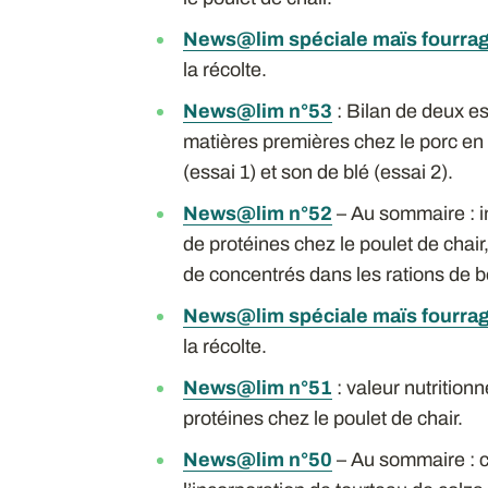
News@lim spéciale maïs fourra
la récolte.
News@lim n°53
: Bilan de deux es
matières premières chez le porc en 
(essai 1) et son de blé (essai 2).
News@lim n°52
– Au sommaire : i
de protéines chez le poulet de chair,
de concentrés dans les rations de b
News@lim spéciale maïs fourra
la récolte.
News@lim n°51
: valeur nutrition
protéines chez le poulet de chair.
News@lim n°50
– Au sommaire : c