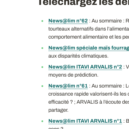
Téléchargez les der
News@lim n°62
: Au sommaire : R
tourteaux alternatifs dans l’alimenta
comportement alimentaire et les p
News@lim spéciale maïs fourra
aux disparités climatiques.
News@lim ITAVI ARVALIS n°2
: V
moyens de prédiction.
News@lim n°61
: Au sommaire : Le
croissance rapide valorisent-ils le
efficacité ? ; ARVALIS à l’écoute des
partager.
News@lim ITAVI ARVALIS n°1
: B
coqs ?