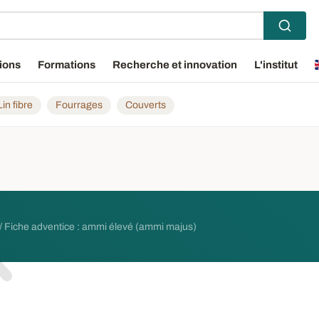
ions
Formations
Recherche et innovation
L'institut
Lin fibre
Fourrages
Couverts
Fiche adventice : ammi élevé (ammi majus)