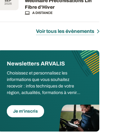
Webinaire Préconisations Lin
SEP
2026
Fibre d'Hiver
A DISTANCE
Voir tous les évènements
Newsletters ARVALIS
Choisissez et personnalisez les
informations que vous souhaitez
recevoir : infos techniques de votre
région, actualités, formations à venir...
Je m'inscris