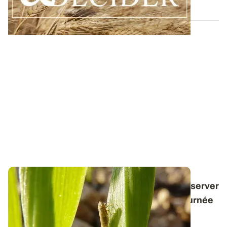
12 DÉC. 2025
Ravageurs d'automne - Cicadelles : les observer
pendant la période la plus chaude de la journée
Les cicadelles de l’espèce
Psammotettix
alienus
transmettent les virus de la maladie des...