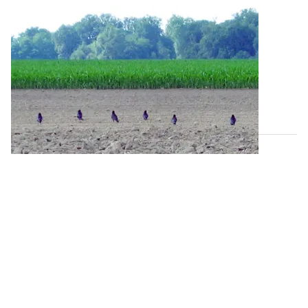
Lutte contre les corvidés sur maïs
: des
solutions à combiner dès le semis
Le corbeau freux et la corneille noire sont les deux
principales espèces de corvidés qui...
03 DÉC. 2025