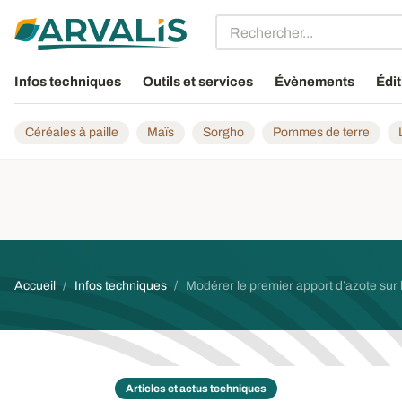
Aller au contenu principal
Infos techniques
Outils et services
Évènements
Édit
Céréales à paille
Maïs
Sorgho
Pommes de terre
Fil d'Ariane
Accueil
Infos techniques
Modérer le premier apport d’azote sur 
Articles et actus techniques