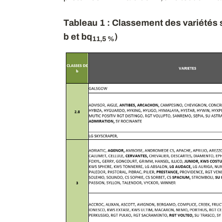
Tableau 1 : Classement des variétés s
b et bq
)
11,5 %