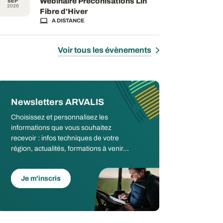
Webinaire Préconisations Lin
SEP
2026
Fibre d'Hiver
A DISTANCE
Voir tous les évènements
Newsletters ARVALIS
Choisissez et personnalisez les
informations que vous souhaitez
recevoir : infos techniques de votre
région, actualités, formations à venir...
Je m'inscris