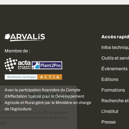
Accès rapi
Infos techniq
Membre de :
Outils et serv
Évènements
Editions
Formations
Avec la participation financière du Compte
Choisissez
d’Affectation Spécial pour le Développement
Recherche et
vos cookies
Agricole et Rural géré par le Ministère en charge
de l’Agriculture
L'institut
Nous avons besoin de votre consentement pour utiliser quelques
cookies qui vous permettront de visionner nos vidéos et qui nous
Presse
aideront à améliorer ce site.