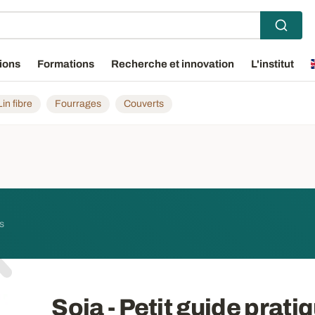
ions
Formations
Recherche et innovation
L'institut
Lin fibre
Fourrages
Couverts
s
Soja - Petit guide prat