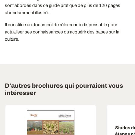
sont abordés dans ce guide pratique de plus de 120 pages
abondamment illustré.
Il constitue un document de référence indispensable pour
actualiser ses connaissances ou acquérir des bases sur la
culture.
D’autres brochures qui pourraient vous
intéresser
Stades d
étapes p