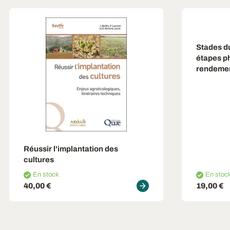
Stades d
étapes p
rendeme
Réussir l'implantation des
cultures
En stock
En stoc
40,00 €
19,00 €