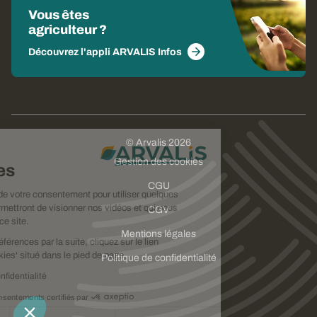
Vous êtes
agriculteur ?
Découvrez l'appli ARVALIS Infos
© Arvalis 2026
Choisissez
Gestion des cookies
vos cookies
CGU
Nous avons besoin de votre consentement pour utiliser quelques
cookies qui vous permettront de visionner nos vidéos et qui nous
CGV
aideront à améliorer ce site.
Mentions légales
Pour modifier vos préférences par la suite, cliquez sur le lien
'Préférences de cookies' situé dans le pied de page.
Politique de confidentialité
Lire la politique de confidentialité
Consentements certifiés par