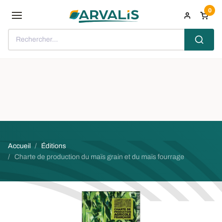
Aller au contenu principal
0
Rechercher...
Fil d'Ariane
Accueil
Éditions
Charte de production du maïs grain et du maïs fourrage