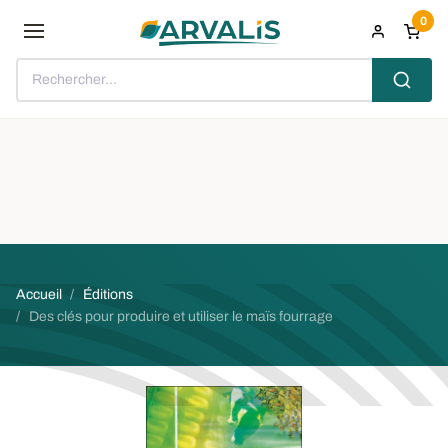
Aller au contenu principal
0
Rechercher...
Fil d'Ariane
Accueil
Éditions
Des clés pour produire et utiliser le maïs fourrage