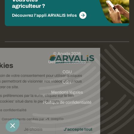
agriculteur ?
Découvrez l'appli ARVALIS Infos
© Arvalis 2026
Choisissez
Gestion des cookies
vos cookies
CGU
Nous avons besoin de votre consentement pour utiliser quelques
cookies qui vous permettront de visionner nos vidéos et qui nous
CGV
aideront à améliorer ce site.
Mentions légales
Pour modifier vos préférences par la suite, cliquez sur le lien
'Préférences de cookies' situé dans le pied de page.
Politique de confidentialité
Lire la politique de confidentialité
Consentements certifiés par
Je refuse
Je choisis
J'accepte tout