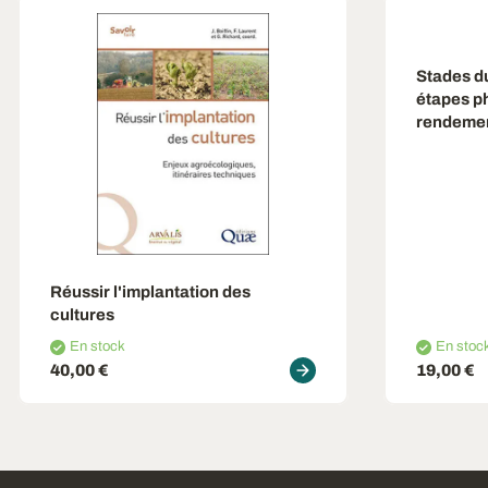
Stades d
étapes p
rendeme
Réussir l'implantation des
cultures
En stock
En stoc
40,00 €
19,00 €