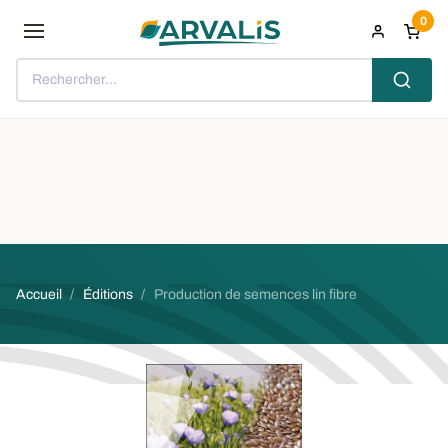
Aller au contenu principal
0
Rechercher...
Fil d'Ariane
Accueil
Éditions
Production de semences lin fibre