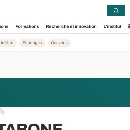
ions
Formations
Recherche et innovation
L'institut
Lin fibre
Fourrages
Couverts
 TABONE