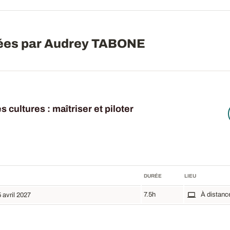
ées par Audrey TABONE
s cultures : maîtriser et piloter
DURÉE
LIEU
7.5h
À distanc
5 avril 2027