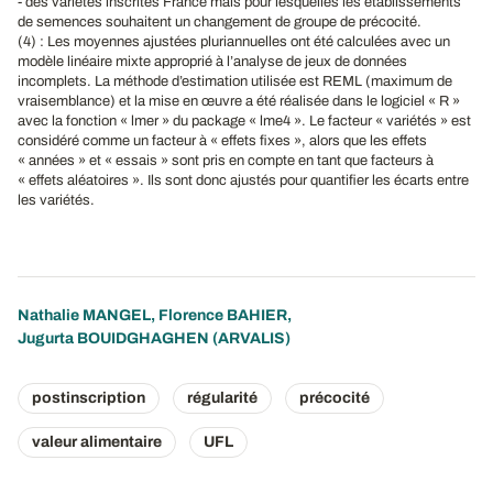
- des variétés inscrites France mais pour lesquelles les établissements
de semences souhaitent un changement de groupe de précocité.
(4) : Les moyennes ajustées pluriannuelles ont été calculées avec un
modèle linéaire mixte approprié à l’analyse de jeux de données
incomplets. La méthode d’estimation utilisée est REML (maximum de
vraisemblance) et la mise en œuvre a été réalisée dans le logiciel « R »
avec la fonction « lmer » du package « lme4 ». Le facteur « variétés » est
considéré comme un facteur à « effets fixes », alors que les effets
« années » et « essais » sont pris en compte en tant que facteurs à
« effets aléatoires ». Ils sont donc ajustés pour quantifier les écarts entre
les variétés.
Nathalie MANGEL
,
Florence BAHIER
,
Jugurta BOUIDGHAGHEN
(ARVALIS)
postinscription
régularité
précocité
valeur alimentaire
UFL