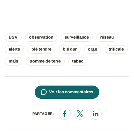
BSV
observation
surveillance
réseau
alerte
blé tendre
blé dur
orge
triticale
maïs
pomme de terre
tabac
Voir les commentaires
PARTAGER :
Opens in a new window
Opens in a new window
Opens in a new wi