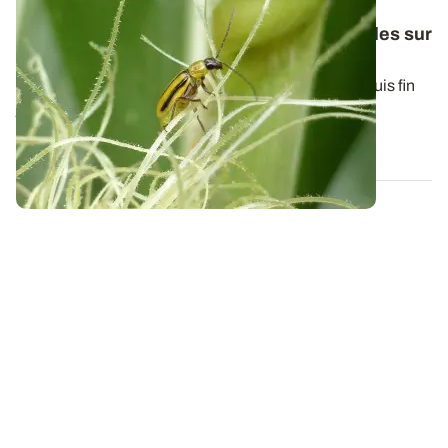
RHÔNE-ALPES
Maïs : surveiller la présence de chrysomèles sur
les racines et la végétation
Les adultes de chrysomèles du maïs émergent depuis fin
juin dans notre région, et sont...
30 JUILL. 2024