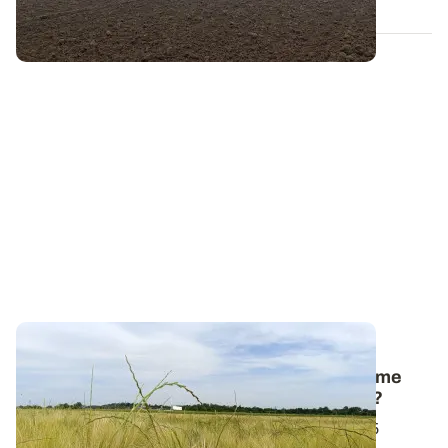
RHÔNE-ALPES
Désherbage des céréales : l’écimage comme
ultime rattrapage des parcelles infestées ?
Suite à plusieurs campagnes mouvementées, 2025