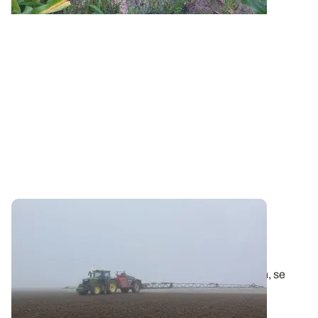
RHÔNE-ALPES
Désherbage des céréales : l’automne, un
passage obligé
Les semis de céréales, bien engagés dans la région, se
poursuivent dans de bonnes...
21 OCT. 2025