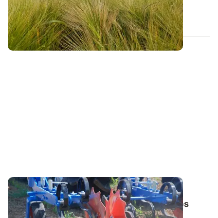
semblent laisser un peu de répits au...
20 MAI 2025
RHÔNE-ALPES
Désherbage du maïs : comment réussir ses
rattrapages ?