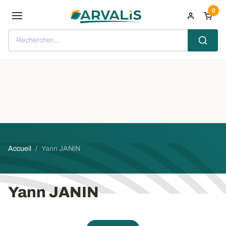
Aller au contenu principal
0
Rechercher...
Fil d'Ariane
Accueil
Yann JANIN
Yann JANIN