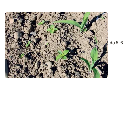
RHÔNE-ALPES
Désherbage du maïs : quelles stratégies
envisager ?
Alors que les premiers semis de maïs arrivent au stade 5-6
feuilles, il reste encore des...
03 JUIN 2024