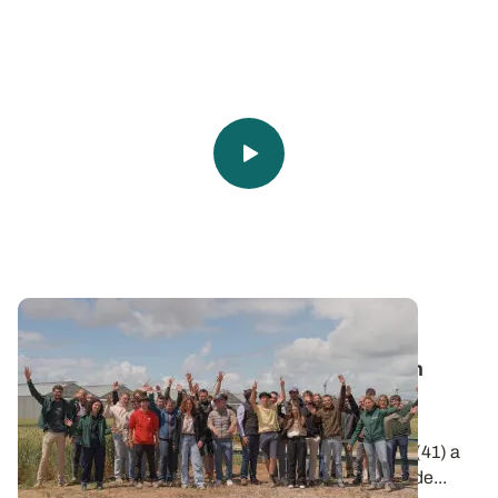
Vie de l’Institut
🎬 Clap de Champs 2026 : une belle édition
placée sous le signe de l'innovation !
Le 2 juin dernier, la station de recherche et
d'expérimentation ARVALIS d'Ouzouer-le-Marché (41) a
accueilli la remise des prix de la 6e édition de Clap de...