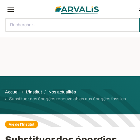
Aller au contenu principal
Rechercher...
Fil d'Ariane
Accueil
L'institut
Nos actualités
Substituer des énergies renouvelables aux énergies fossiles
Vie de l’Institut
Substituer des énergies