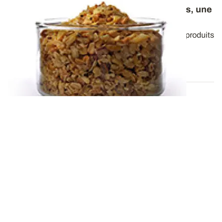
Alimentation animale - Les germes de maïs, une
source d’énergie pour les volailles
Le process de l’amidonnerie humide génère des coproduits
de maïs dont les germes. Deux...
19 NOV. 2015