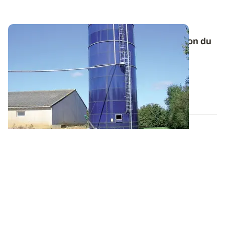
Maïs grain humide - Le type de conservation du
maïs joue sur la conduite de stockage
La conduite de stockage du maïs grain humide va
dépendre de la forme choisie : ensilage ou...
07 NOV. 2013