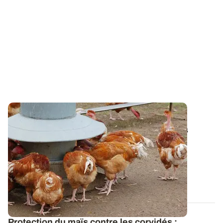
Qualité des récoltes pour l'alimentation
animale
: téléchargez les dernières lettres
Qualit@lim
Retrouvez les résultats des enquêtes menées par
ARVALIS et FranceAgriMer, avec le soutien...
20 FÉVR. 2026
Protection du maïs contre les corvidés :