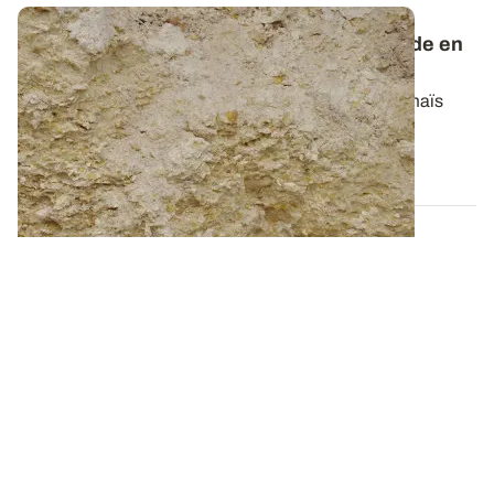
Conservation - Stocker le maïs grain humide en
conditions anaérobies
Qu'il soit conservé broyé ensilé ou entier inerté, le maïs
grain humide doit être stocké...
09 OCT. 2014