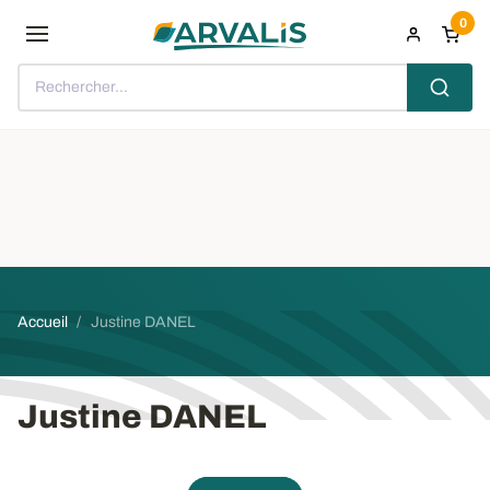
Aller au contenu principal
0
Rechercher...
Fil d'Ariane
Accueil
Justine DANEL
Justine DANEL