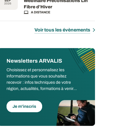
Webinaire Préconisations Lin
SEP
2026
Fibre d'Hiver
A DISTANCE
Voir tous les évènements
Newsletters ARVALIS
Choisissez et personnalisez les
informations que vous souhaitez
recevoir : infos techniques de votre
région, actualités, formations à venir...
Je m'inscris