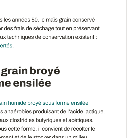
 les années 50, le maïs grain conservé
 des frais de séchage tout en préservant
eux techniques de conservation existent :
nertés
.
 grain broyé
me ensilée
ain humide broyé sous forme ensilée
 anaérobies produisant de l’acide lactique.
 aux clostridies butyriques et acétiques.
 cette forme, il convient de récolter le
nement et de le stocker dans un milieu