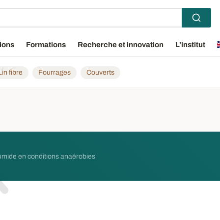
ions
Formations
Recherche et innovation
L'institut
Lin fibre
Fourrages
Couverts
humide en conditions anaérobies