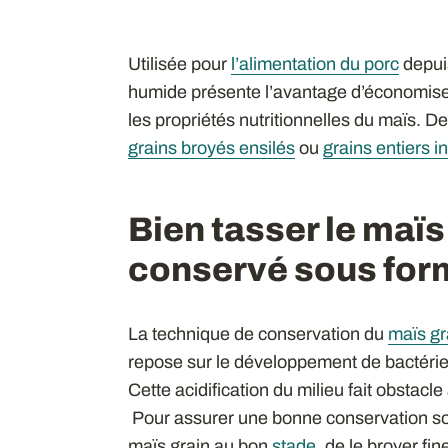
Utilisée pour
l’alimentation du porc
depuis
humide présente l’avantage d’économiser
les propriétés nutritionnelles du maïs. D
grains broyés ensilés
ou
grains entiers i
Bien tasser le maïs
conservé sous for
La technique de conservation du
maïs gr
repose sur le développement de bactéries
Cette acidification du milieu fait obstacle
Pour assurer une bonne conservation sous
maïs grain au bon
stade
, de le broyer fi