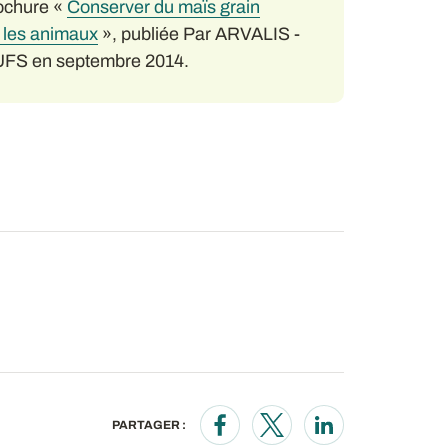
rochure «
Conserver du maïs grain
r les animaux
», publiée Par ARVALIS -
l’UFS en septembre 2014.
PARTAGER :
Opens in a new window
Opens in a new wind
Opens in a new