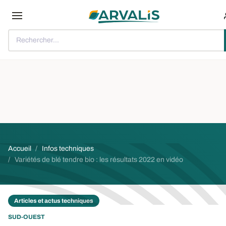
Aller au contenu principal
Rechercher...
Fil d'Ariane
Accueil
Infos techniques
Variétés de blé tendre bio : les résultats 2022 en vidéo
Articles et actus techniques
SUD-OUEST