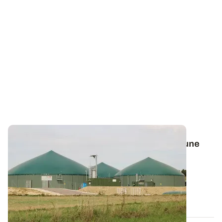
Comment ça marche ? La méthanisation, une
source d’énergie et de fertilisant
La méthanisation attire de plus en plus les feux des
projecteurs, notamment depuis que...
30 DÉC. 2015