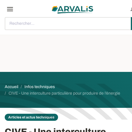
Aller au contenu principal
Rechercher...
Fil d'Ariane
Accueil
Infos techniques
CIVE - Une interculture particulière pour produire de l’énergie
Articles et actus techniques
CIVE - Une interculture