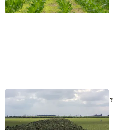
Mettre en jachère, une fausse bonne idée ?
Le contexte économique de la campagne 2026/27
s’annonce très tendu : des trésoreries en...
27 JUILL. 2026