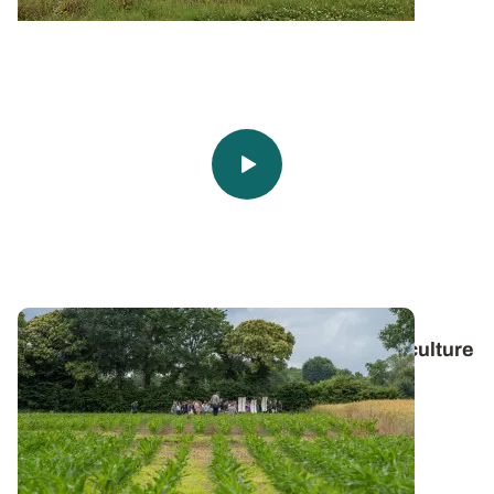
Syppre Béarn : qu’attendre d’une double culture
maïs – CIVE ou d’une culture dérobée ?
Cultiver une CIVE entre deux maïs est-il un choix
intelligent ? Quelle espèce cultiver en...
12 DÉC. 2024