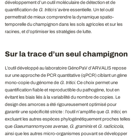
développement d’un outil moléculaire de détection et de
quantification de
G.
tritici
s’avère essentielle. Un tel outil
permettrait de mieux comprendre la dynamique spatio-
temporelle du champignon dans les sols agricoles et sur les
racines, et d’optimiser les stratégies de lutte.
Sur la trace d’un seul champignon
L’outil développé au laboratoire GénoPaV d’ARVALIS repose
sur une approche de PCR quantitative (qPCR) ciblant un gène
mono-copie du génome de
G.
tritici
. Ce choix permet une
quantification fiable et reproductible du pathogène, tout en
évitant les biais liés à la variabilité du nombre de copies. Le
design des amorces a été rigoureusement optimisé pour
garantir une spécificité stricte : l’outil n’amplifie que
G.
tritici
, en
excluant les autres espèces phylogénétiquement proches telles
que
Gaeumannomyces avenae
,
G.
graminis
et
G.
radicicola
,
ainsi que les autres micro-organismes pouvant se développer