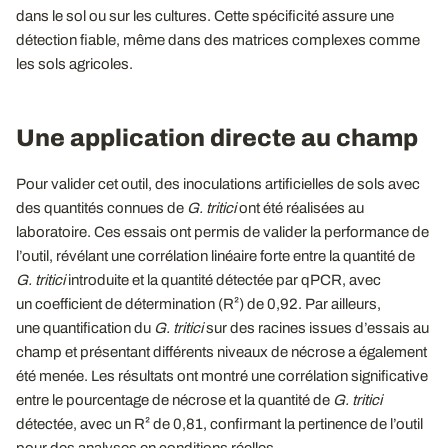
dans le sol ou sur les cultures. Cette spécificité assure une
détection fiable, même dans des matrices complexes comme
les sols agricoles.
Une application directe au champ
Pour valider cet outil, des inoculations artificielles de sols avec
des quantités connues de
G.
tritici
ont été réalisées au
laboratoire. Ces essais ont permis de valider la performance de
l’outil, révélant une corrélation linéaire forte entre la quantité de
G.
tritici
introduite et la quantité détectée par qPCR, avec
un coefficient de détermination (R²) de 0,92. Par ailleurs,
une quantification du
G.
tritici
sur des racines issues d’essais au
champ et présentant différents niveaux de nécrose a également
été menée. Les résultats ont montré une corrélation significative
entre le pourcentage de nécrose et la quantité de
G.
tritici
détectée, avec un R² de 0,81, confirmant la pertinence de l’outil
pour des analyses en conditions réelles.