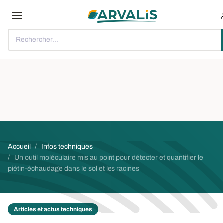
Aller au contenu principal
Rechercher...
Fil d'Ariane
Accueil
Infos techniques
Un outil moléculaire mis au point pour détecter et quantifier le
piétin-échaudage dans le sol et les racines
Articles et actus techniques