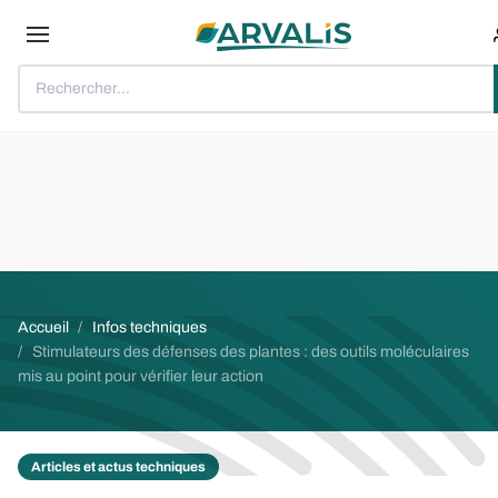
Aller au contenu principal
Rechercher...
Fil d'Ariane
Accueil
Infos techniques
Stimulateurs des défenses des plantes : des outils moléculaires
mis au point pour vérifier leur action
Articles et actus techniques