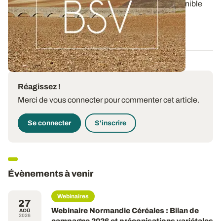
Aujourd'hui, le BSV Grandes Cultures n°8 est disponible
pour la région BOURGOGNE-FRANCHE...
06 AOÛT 2026
Réagissez !
Merci de vous connecter pour commenter cet article.
Se connecter
S'inscrire
Évènements à venir
Webinaires
27
Webinaire Normandie Céréales : Bilan de
AOÛ
2026
campagne 2026 et préconisations variétales