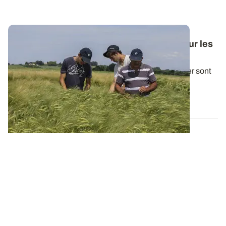
Orges d’hiver : quelles variétés choisir pour les
prochains semis ?
De nombreuses variétés performantes d’orge d’hiver sont
venues enrichir le catalogue...
04 JUIN 2025