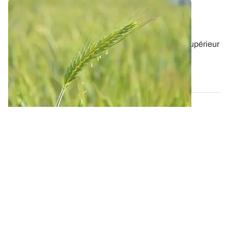
Céréales à paille - Le triticale, une culture
appréciée des éleveurs
Le triticale affiche un rendement paille nettement supérieur
à celui du blé, s’adapte bien...
03 JUILL. 2014